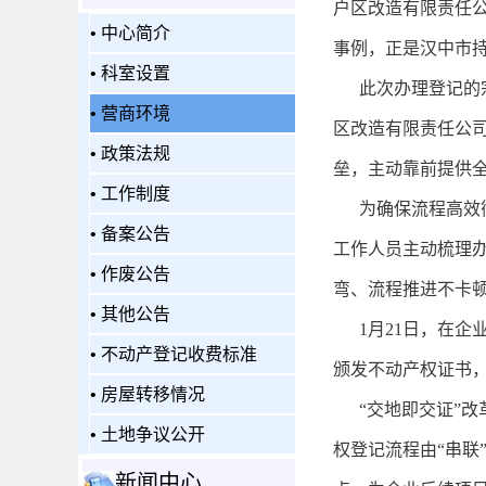
户区改造有限责任
•
中心简介
事例，正是汉中市
•
科室设置
此次办理登记的宗
•
营商环境
区改造有限责任公
•
政策法规
垒，主动靠前提供
•
工作制度
为确保流程高效衔
•
备案公告
工作人员主动梳理
•
作废公告
弯、流程推进不卡顿
•
其他公告
1月21日，在企
•
不动产登记收费标准
颁发不动产权证书，
•
房屋转移情况
“交地即交证”改革
•
土地争议公开
权登记流程由“串联
新闻中心
+